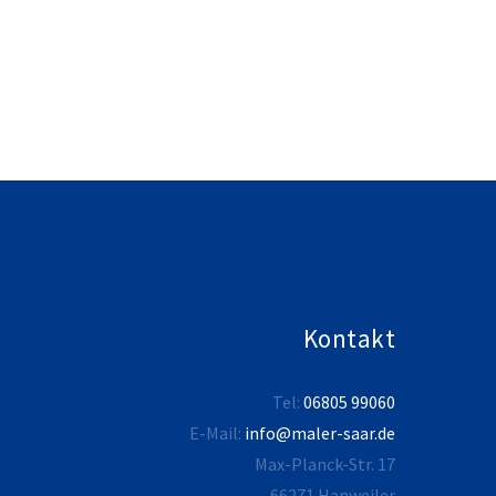
Kontakt
Tel:
06805 99060
E-Mail:
info@maler-saar.de
Max-Planck-Str. 17
66271 Hanweiler