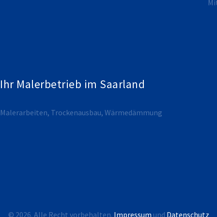
Mi
Ihr Malerbetrieb im Saarland
Malerarbeiten, Trockenausbau, Wärmedämmung
© 2026. Alle Recht vorbehalten.
Impressum
und
Datenschutz