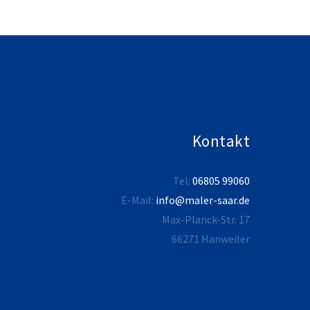
Kontakt
Tel:
06805 99060
E-Mail:
info@maler-saar.de
Max-Planck-Str. 17
66271 Hanweiler