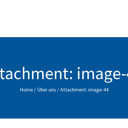
STARTSEITE
UNSERE LEISTUNGEN
REFERENZEN
ÜBER UNS
ttachment: image-
JOBS
KONTAKT
Home
Über uns
Attachment: image-44