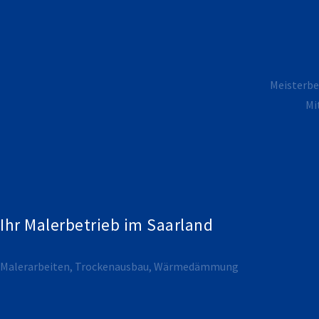
Meisterbet
Mi
Ihr Malerbetrieb im Saarland
Malerarbeiten, Trockenausbau, Wärmedämmung