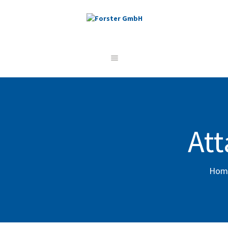
STARTSEITE
UNSERE LEISTUNGEN
REFERENZEN
ÜBER UNS
JOBS
At
KONTAKT
Hom