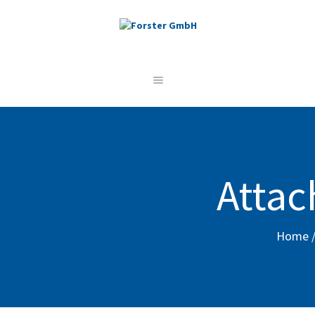
STARTSEITE
UNSERE LEISTUNGEN
REFERENZEN
ÜBER UNS
JOBS
Attac
KONTAKT
Home