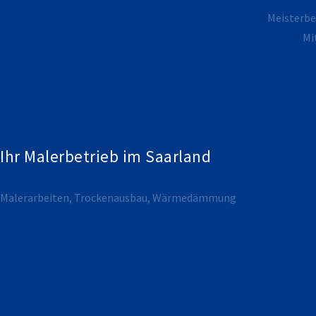
Meisterbet
Mi
Ihr Malerbetrieb im Saarland
Malerarbeiten, Trockenausbau, Wärmedämmung